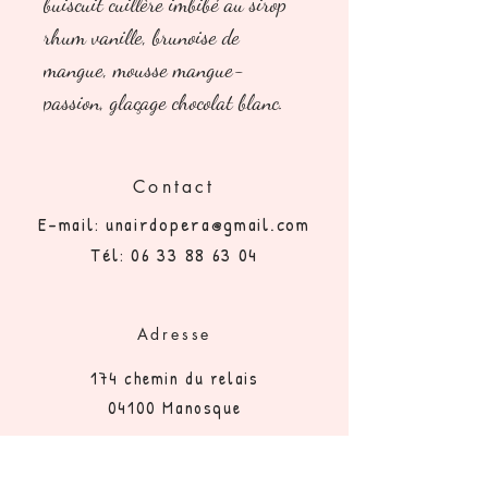
buiscuit cuillère imbibé au sirop
rhum vanille, brunoise de
mangue, mousse mangue-
passion, glaçage chocolat blanc.
Contact
E-mail:
unairdopera@gmail.com
Tél:
06 33 88 63 04
Adresse
174 chemin du relais
04100 Manosque