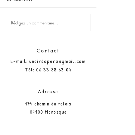
Bienvenue
Fêtes de fin d'année
Rédigez un commentaire...
Contact
E-mail:
unairdopera@gmail.com
Tél:
06 33 88 63 04
Adresse
174 chemin du relais
04100 Manosque